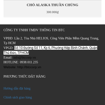
CHÓ ALASKA THUẦN CHỦNG
300.000₫
CÔNG TY TNHH TMDV THÔNG TIN BTC
VPĐD: Lầu 2, Tòa Nhà HELIOS, Công Viên Phần Mềm Quang Trung,
Tp HCM
Số 10 Đường Số 11, Kp 6, Phường Hiệp Bình Chánh, Quận
VPGD:
Thủ Đức, TP.HCM
Email:
info@btccorp.vn
HOTLINE: 0938.011.235
Website: http://btccorp.vn
PHƯƠNG THỨC ĐẶT HÀNG
-
Hướng dẫn đặt hàng
-
Chính sách giao hàng
-