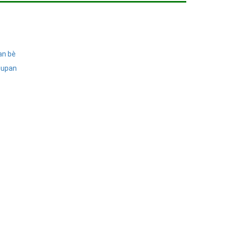
ạn bè
oupan