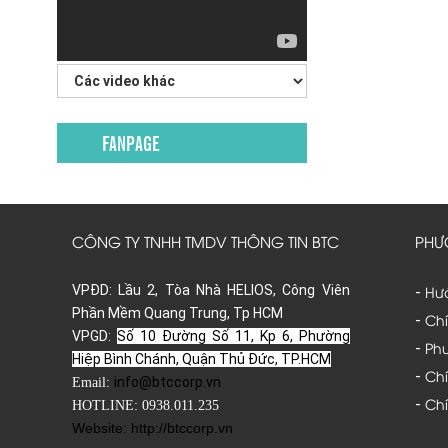
FANPAGE
CÔNG TY TNHH TMDV THÔNG TIN BTC
PHƯ
VPĐD: Lầu 2, Tòa Nhà HELIOS, Công Viên
Hư
-
Phần Mềm Quang Trung, Tp HCM
Chí
-
VPGD:
Số 10 Đường Số 11, Kp 6, Phường
Phư
-
Hiệp Bình Chánh, Quận Thủ Đức, TP.HCM
Ch
-
info@btccorp.vn
Email:
Chí
-
HOTLINE: 0938.011.235
Website: http://btccorp.vn