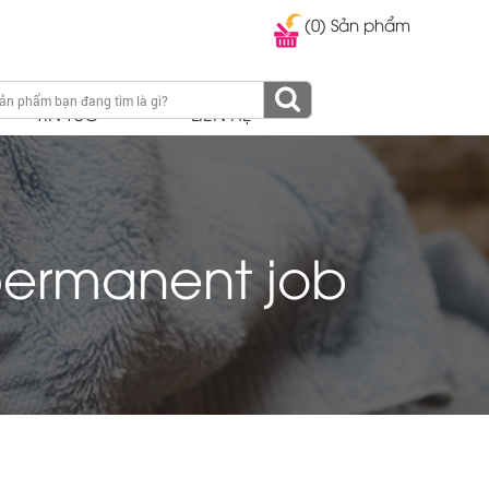
(0) Sản phẩm
TIN TỨC
LIÊN HỆ
 permanent job