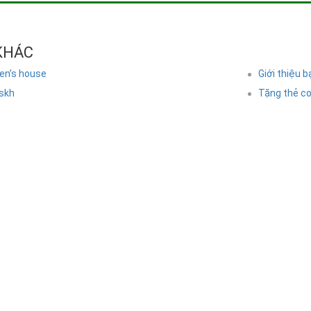
 KHÁC
ken’s house
Giới thiệu b
skh
Tặng thẻ c