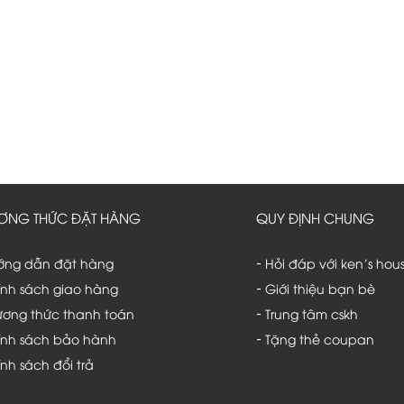
ƠNG THỨC ĐẶT HÀNG
QUY ĐỊNH CHUNG
ớng dẫn đặt hàng
Hỏi đáp với ken’s hou
-
nh sách giao hàng
Giới thiệu bạn bè
-
ơng thức thanh toán
Trung tâm cskh
-
ính sách bảo hành
Tặng thẻ coupan
-
nh sách đổi trả