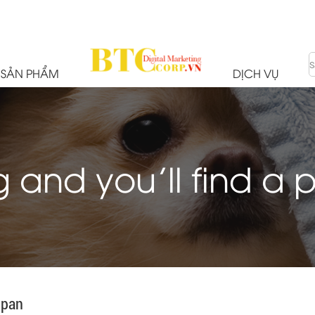
SẢN PHẨM
DỊCH VỤ
 and you’ll find a
upan