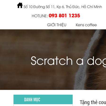
Số 10 Đường Số 11, Kp 6, Thủ Đức, Hồ Chí Minh
093 801 1235
HOTLINE:
GIỚI THIỆU
Kens coffee
Scratch a dog
DANH MỤC
Tặng thẻ co